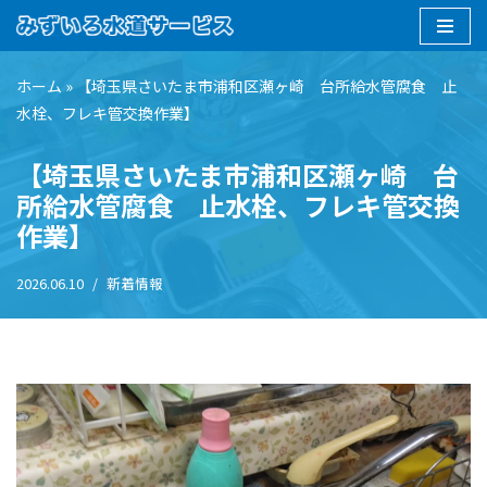
コ
ン
ホーム
»
【埼玉県さいたま市浦和区瀬ヶ崎 台所給水管腐食 止
テ
水栓、フレキ管交換作業】
ン
【埼玉県さいたま市浦和区瀬ヶ崎 台
ツ
へ
所給水管腐食 止水栓、フレキ管交換
ス
作業】
キ
ッ
2026.06.10
新着情報
プ