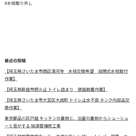
#水栓取り外し
最近の投稿
【埼玉県さいたま市西区清河寺 水栓交換希望 自閉式水栓取付
作業】
【埼玉県新座市野火止 トイレ詰まり 便器脱着作業】
【埼玉県さいたま市大宮区大成町 トイレ止水不良 タンク内部品交
換作業】
東京都品川区戸越 キッチンの裏側と、浴室の裏側からシューシュ
ーと音がする 給湯管補修工事