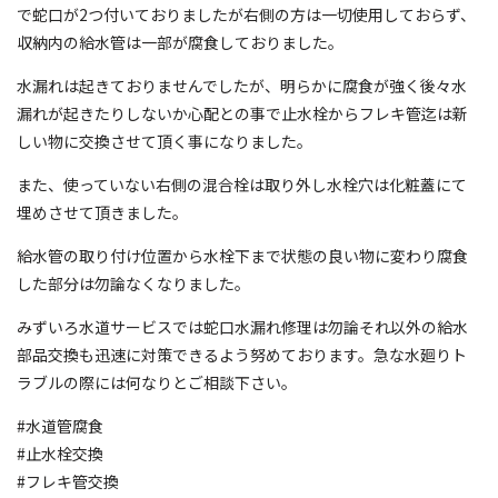
で蛇口が2つ付いておりましたが右側の方は一切使用しておらず、
収納内の給水管は一部が腐食しておりました。
水漏れは起きておりませんでしたが、明らかに腐食が強く後々水
漏れが起きたりしないか心配との事で止水栓からフレキ管迄は新
しい物に交換させて頂く事になりました。
また、使っていない右側の混合栓は取り外し水栓穴は化粧蓋にて
埋めさせて頂きました。
給水管の取り付け位置から水栓下まで状態の良い物に変わり腐食
した部分は勿論なくなりました。
みずいろ水道サービスでは蛇口水漏れ修理は勿論それ以外の給水
部品交換も迅速に対策できるよう努めております。急な水廻りト
ラブルの際には何なりとご相談下さい。
#水道管腐食
#止水栓交換
#フレキ管交換