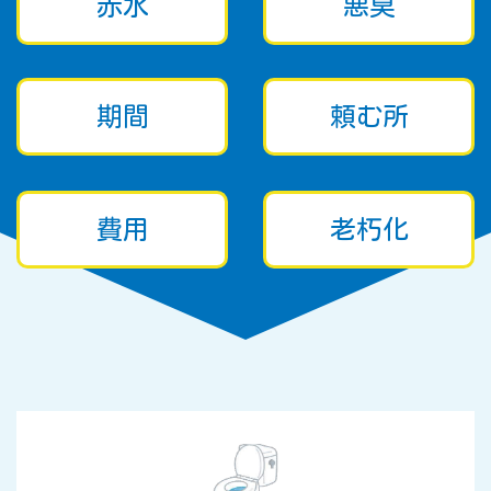
赤水
悪臭
期間
頼む所
費用
老朽化