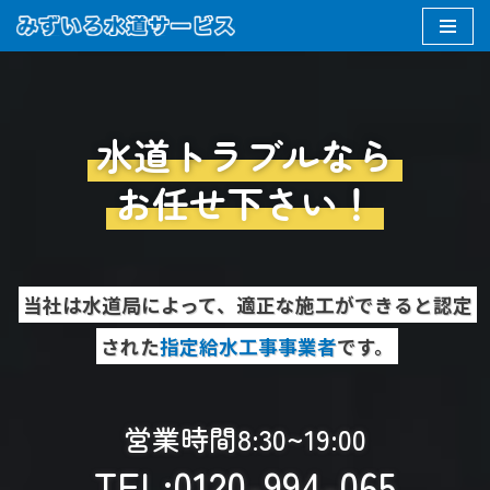
コ
ン
テ
水道トラブルなら
ン
ツ
お任せ下さい！
へ
ス
キ
ッ
当社は水道局によって、適正な施工ができると認定
プ
された
指定給水工事事業者
です。
営業時間8:30~19:00
TEL:
0120-994-065