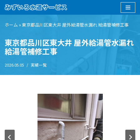
コ
ン
ホーム
»
東京都品川区東大井 屋外給湯管水漏れ 給湯管補修工事
テ
東京都品川区東大井 屋外給湯管水漏れ
ン
ツ
給湯管補修工事
へ
ス
2026.05.05
実績一覧
キ
ッ
プ