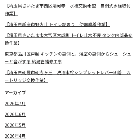
【埼玉県さいたま市西区清河寺 水栓交換希望 自閉式水栓取付
作業】
【埼玉県新座市野火止 トイレ詰まり 便器脱着作業】
【埼玉県さいたま市大宮区大成町 トイレ止水不良 タンク内部品交
換作業】
東京都品川区戸越 キッチンの裏側と、浴室の裏側からシューシュ
ーと音がする 給湯管補修工事
【埼玉県朝霞市朝志ヶ丘 洗濯水栓シンプレットレバー固着 カ
ートリッジ交換作業】
アーカイブ
2026年7月
2026年6月
2026年5月
2026年4月