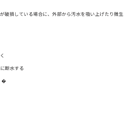
管が破損している場合に、外部から汚水を吸い上げたり微生
く
きに断水する
。�