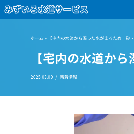
コ
ン
テ
ホーム
»
【宅内の水道から濁った水が出るため 砂
ン
ツ
【宅内の水道から
へ
ス
キ
2025.03.03
新着情報
ッ
プ