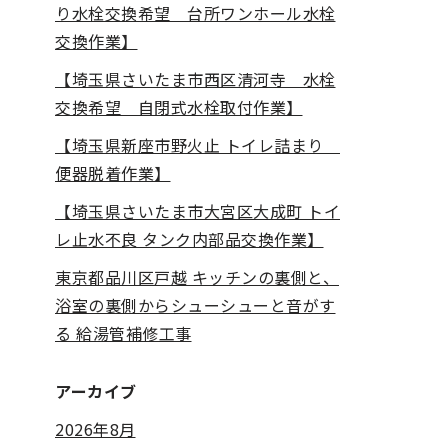
り水栓交換希望 台所ワンホール水栓
交換作業】
【埼玉県さいたま市西区清河寺 水栓
交換希望 自閉式水栓取付作業】
【埼玉県新座市野火止 トイレ詰まり
便器脱着作業】
【埼玉県さいたま市大宮区大成町 トイ
レ止水不良 タンク内部品交換作業】
東京都品川区戸越 キッチンの裏側と、
浴室の裏側からシューシューと音がす
る 給湯管補修工事
アーカイブ
2026年8月