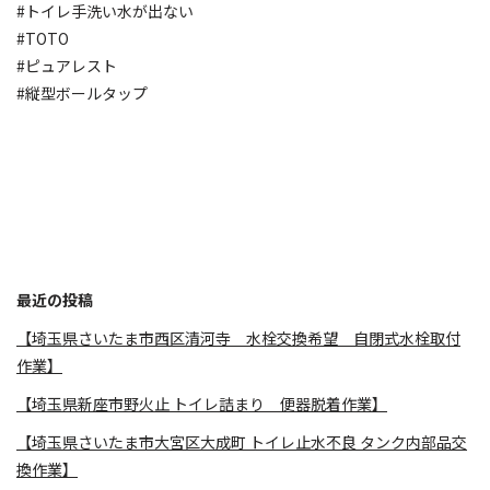
#トイレ手洗い水が出ない
#TOTO
#ピュアレスト
#縦型ボールタップ
最近の投稿
【埼玉県さいたま市西区清河寺 水栓交換希望 自閉式水栓取付
作業】
【埼玉県新座市野火止 トイレ詰まり 便器脱着作業】
【埼玉県さいたま市大宮区大成町 トイレ止水不良 タンク内部品交
換作業】