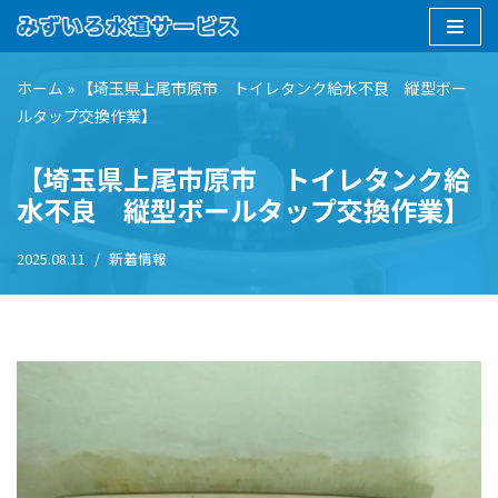
コ
ン
ホーム
»
【埼玉県上尾市原市 トイレタンク給水不良 縦型ボー
テ
ルタップ交換作業】
ン
【埼玉県上尾市原市 トイレタンク給
ツ
へ
水不良 縦型ボールタップ交換作業】
ス
キ
2025.08.11
新着情報
ッ
プ